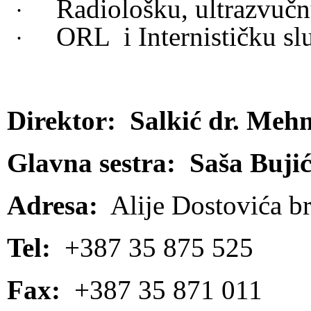
Radiološku, ultrazvučnu
·
ORL i Internističku sl
·
Direktor: Salkić dr. Meh
Glavna sestra:
Saša Buji
Adresa:
Alije Dostovića br
Tel:
+387 35 875 525
Fax:
+387 35 871 011