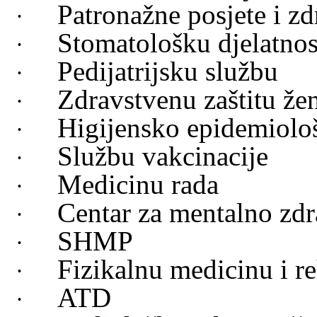
Patronažne posjete i z
·
Stomatološku djelatnos
·
Pedijatrijsku službu
·
Zdravstvenu zaštitu že
·
Higijensko epidemiolo
·
Službu vakcinacije
·
Medicinu rada
·
Centar za mentalno zdr
·
SHMP
·
Fizikalnu medicinu i re
·
ATD
·